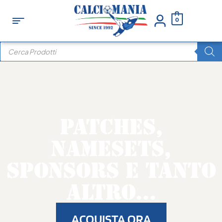
0
PATCHES,
NAMESETS,
SPONSORS E TANTO
ALTRO...
ACQUISTA ORA