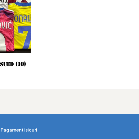
SSUED
(10)
Pagamenti sicuri