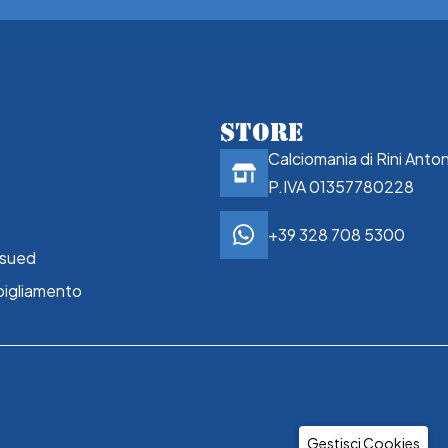
STORE
Calciomania di Rini Anto
P.IVA 01357780228
+39 328 708 5300
ssued
bigliamento
Gestisci Cookies