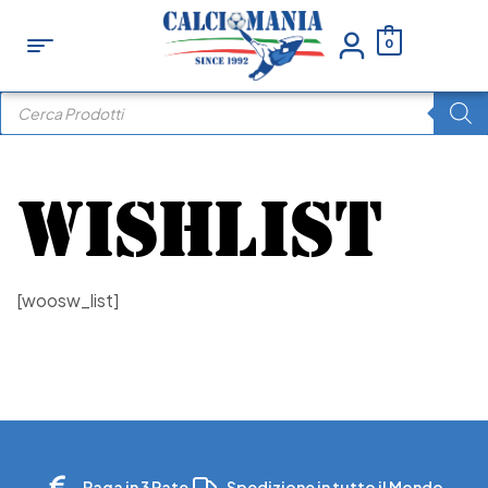
0
WISHLIST
[woosw_list]
Paga in 3 Rate
Spedizione in tutto il Mondo