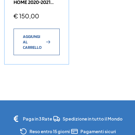
HOME 2020-2021
PREPARATA (match
Issued) SERIE A Vs
€
150,00
Juventus
AGGIUNGI
AL
CARRELLO
Paga in 3 Rate
Spedizione in tutto il Mondo
Reso entro 15 giorni
Pagamenti sicuri